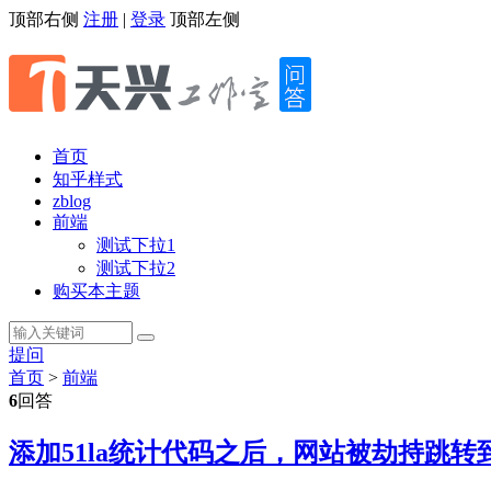
顶部右侧
注册
|
登录
顶部左侧
首页
知乎样式
zblog
前端
测试下拉1
测试下拉2
购买本主题
提问
首页
>
前端
6
回答
添加51la统计代码之后，网站被劫持跳转到