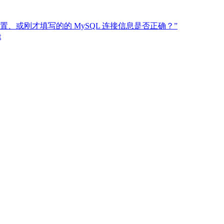
.php内配置、或刚才填写的的 MySQL 连接信息是否正确？”
t