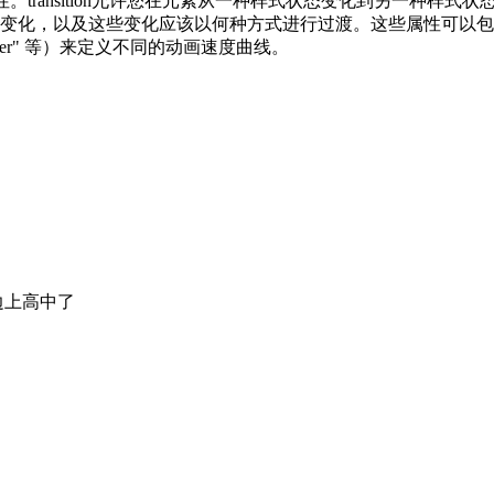
效果的属性。transition允许您在元素从一种样式状态变化到另
个或多个属性的变化，以及这些变化应该以何种方式进行过渡。这些属
-bezier" 等）来定义不同的动画速度曲线。
边上高中了