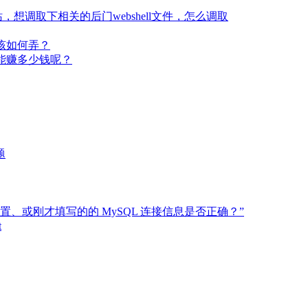
想调取下相关的后门webshell文件，怎么调取
该如何弄？
能赚多少钱呢？
题
.php内配置、或刚才填写的的 MySQL 连接信息是否正确？”
t