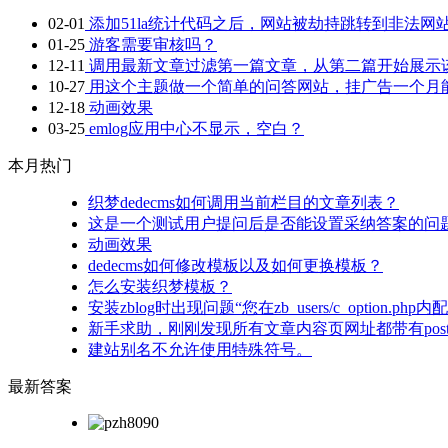
02-01
添加51la统计代码之后，网站被劫持跳转到非法网站，
01-25
游客需要审核吗？
12-11
调用最新文章过滤第一篇文章，从第二篇开始展示
10-27
用这个主题做一个简单的问答网站，挂广告一个月
12-18
动画效果
03-25
emlog应用中心不显示，空白？
本月热门
织梦dedecms如何调用当前栏目的文章列表？
这是一个测试用户提问后是否能设置采纳答案的问
动画效果
dedecms如何修改模板以及如何更换模板？
怎么安装织梦模板？
安装zblog时出现问题“您在zb_users/c_option
新手求助，刚刚发现所有文章内容页网址都带有pos
建站别名不允许使用特殊符号。
最新答案