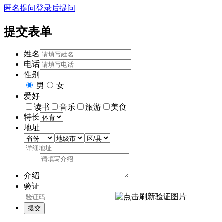
匿名提问
登录后提问
提交表单
姓名
电话
性别
男
女
爱好
读书
音乐
旅游
美食
特长
地址
介绍
验证
提交