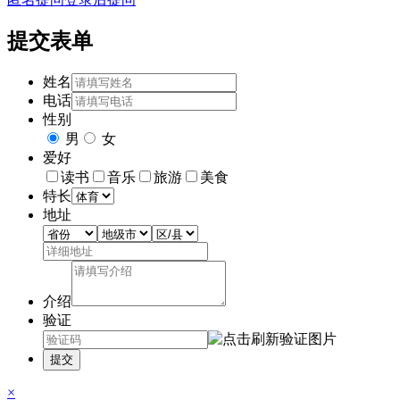
提交表单
姓名
电话
性别
男
女
爱好
读书
音乐
旅游
美食
特长
地址
介绍
验证
提交
×