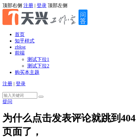
顶部右侧
注册
|
登录
顶部左侧
首页
知乎样式
zblog
前端
测试下拉1
测试下拉2
购买本主题
注册
|
登录
提问
为什么点击发表评论就跳到404
页面了，